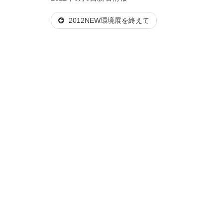
稿
テ
2012NEW環境展を終えて
日:
ゴ
リ
ー