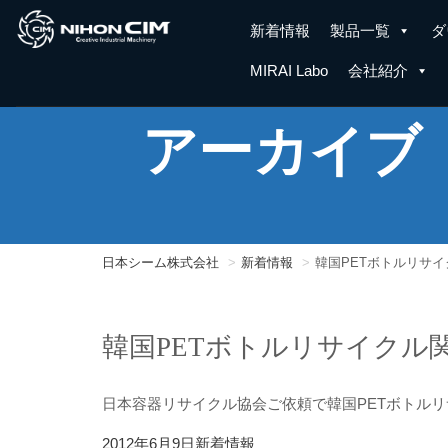
新着情報
製品一覧
ダ
MIRAI Labo
会社紹介
アーカイブ
日本シーム株式会社
新着情報
韓国PETボトルリサ
韓国PETボトルリサイクル
日本容器リサイクル協会ご依頼で韓国PETボトル
投
カ
2012年6月9日
新着情報