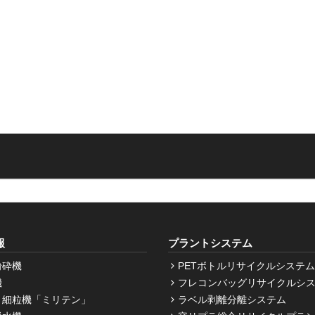
報
プラントシステム
粉砕機
PETボトルリサイクルシステム
機
フレコンバッグリサイクルシ
・細粒機「ミリテン」
ラベル剥離分離システム