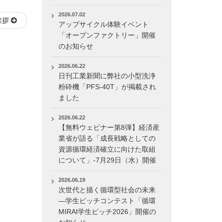
2026.07.02
挨拶
アップサイクル体験イベント
「オープンファクトリー」開催
のお知らせ
2026.06.22
日刊工業新聞に弊社の小型洗浄
粉砕機「PFS-40T」が掲載され
ました
2026.06.22
【無料ウェビナー第8弾】経済産
業省が語る「成長戦略としての
資源循環経済確立に向けた取組
について」-7月29日（水）開催
2026.06.19
次世代と描く循環型社会の未来
―学生ピッチコンテスト「循環
MIRAI学生ピッチ2026」開催の