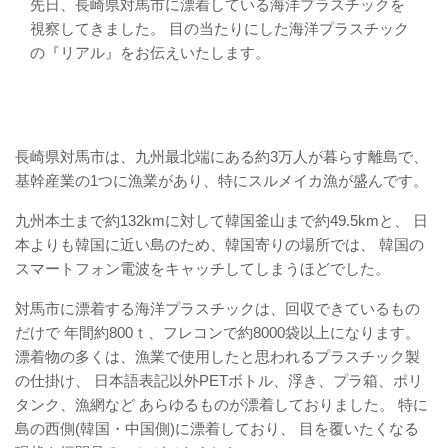
先日、長崎県対馬市に漂着している海洋プラスチックを
視察してきました。 目の当たりにした海洋プラスチック
の『リアル』をお伝えいたします。
長崎県対馬市は、九州最北端にある約3万人が暮らす離島で、
基幹産業の1つに漁業があり、特にスルメイカ漁が盛んです。
九州本土まで約132kmに対して韓国釜山まで約49.5kmと、 日
本よりも韓国に近い島のため、韓国寄りの場所では、 韓国の
スマートフォン電波をキャッチしてしまうほどでした。
対馬市に漂着する海洋プラスチックは、回収できているもの
だけで 年間約800ｔ、フレコンで約8000袋以上になります。
漂着物の多くは、漁業で使用したと思われるプラスチック製
の仕掛け、 日本語表記以外PETボトル、浮き、プラ箱、ポリ
タンク、漁網など あらゆるものが漂着しておりました。 特に
島の西側(韓国・中国側)に漂着しており、 目を覆いたくなる