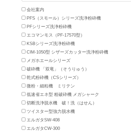
会社案内
PFS（スモール）シリーズ洗浄粉砕機
PFシリーズ洗浄粉砕機
エコマンモス（PF-17570型）
KSBシリーズ洗浄粉砕機
CIM-1050型 シザーズカッター洗浄粉砕機
メガホエールシリーズ
破砕機 「双竜」（そうりゅう）
乾式粉砕機（CSシリーズ）
微粉・細粒機 ミリテン
低速省エネ型 粗破砕機 メガシャーク
切断洗浄脱水機 破！洗（はせん）
ツイスター型強力脱水機
エルガタSW-408
エルガタCW-300