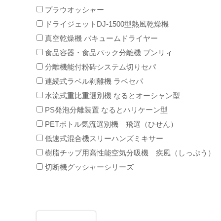
プラウオッシャー
ドライジェットDJ-1500型熱風乾燥機
真空乾燥機 バキュームドライヤー
食品容器・食品パック分離機 ブンリィ
分離機能付粉砕システム切りセパ
連続式ラベル剥離機 ラベセパ
水流式重比重選別機 なるとオーシャン型
PS発泡分離装置 なるとハリケーン型
PETボトル気流選別機 飛選（ひせん）
低速式混合機スリーハンズミキサー
樹脂チップ用高性能空気分吸機 疾風（しっぷう）
切断機グッシャーシリーズ