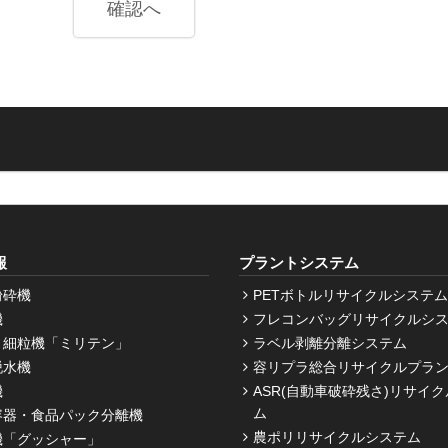
報
プラントシステム
粉砕機
PETボトルリサイクルシステム
機
フレコンバッグリサイクルシ
・細粒機「ミリテン」
ラベル剥離分離システム
脱水機
容リプラ総合リサイクルプラ
機
ASR(自動車破砕残さ)リサイ
ム
容器・食品パック分離機
農ポリリサイクルシステム
機「グッシャー」